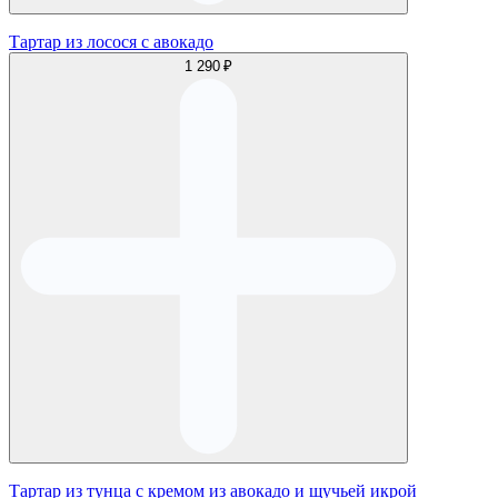
Тартар из лосося с авокадо
1 290 ₽
Тартар из тунца с кремом из авокадо и щучьей икрой